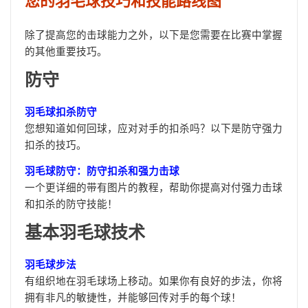
您的羽毛球技巧和技能路线图
除了提高您的击球能力之外，以下是您需要在比赛中掌握
的其他重要技巧。
防守
羽毛球扣杀防守
您想知道如何回球，应对对手的扣杀吗？以下是防守强力
扣杀的技巧。
羽毛球防守：防守扣杀和强力击球
一个更详细的带有图片的教程，帮助你提高对付强力击球
和扣杀的防守技能！
基本羽毛球技术
羽毛球步法
有组织地在羽毛球场上移动。如果你有良好的步法，你将
拥有非凡的敏捷性，并能够回传对手的每个球！