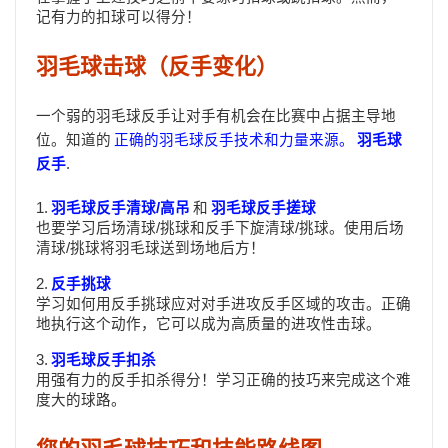
记有力的扣球可以得分！
羽毛球击球（反手变化）
一个弱的羽毛球反手让对手有机会在比赛中占据主导地
位。知道的
正确的羽毛球反手技术和力量来源。
羽毛球
反手
.
羽毛球反手清球/高吊
和
羽毛球反手搓球
也要学习后场清球/挑球和反手下旋清球/挑球。使用后场
清球/挑球将羽毛球送到场地后方！
反手挑球
学习如何用反手挑球应对对手进攻反手区域的攻击。正确
地执行这个动作，它可以成为高质量的进攻性击球。
羽毛球反手扣杀
用强有力的反手扣杀得分！学习正确的技巧来完成这个难
度大的球路。