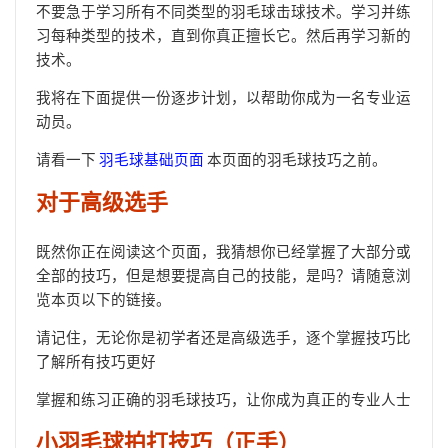
不要急于学习所有不同类型的羽毛球击球技术。学习并练
习每种类型的技术，直到你真正擅长它。然后再学习新的
技术。
我将在下面提供一份逐步计划，以帮助你成为一名专业运
动员。
请看一下
羽毛球基础页面
本页面的羽毛球技巧之前。
对于高级选手
既然你正在阅读这个页面，我猜想你已经掌握了大部分或
全部的技巧，但是想要提高自己的技能，是吗？请随意浏
览本页以下的链接。
请记住，无论你是初学者还是高级选手，逐个掌握技巧比
了解所有技巧更好
掌握和练习正确的羽毛球技巧，让你成为真正的专业人士
小羽毛球拍打技巧（正手）