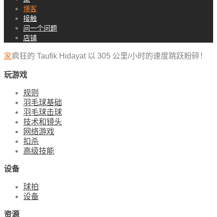
博客
接触
问一个问题
店铺
家
疯狂的 Taufik Hidayat 以 305 公里/小时的速度跳跃粉碎！
玩游戏
规则
羽毛球基础
羽毛球击球
技术和镜头
网络游戏
扣杀
高级技能
设备
球拍
设备
资源