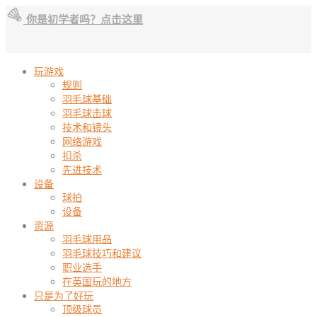
你是初学者吗？点击这里
玩游戏
规则
羽毛球基础
羽毛球击球
技术和镜头
网络游戏
扣杀
先进技术
设备
球拍
设备
资源
羽毛球用品
羽毛球技巧和建议
职业选手
在英国玩的地方
只是为了好玩
顶级球员