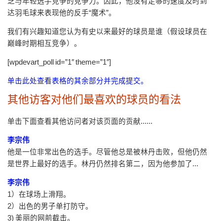
乏与年轻选手竞争的竞争力。因此，他没有足够的速度及时到
达羽毛球来表现他的反手“魔术”。
我们有兴趣知道您认为有史以来最好的球员是谁（假设球员在
巅峰时期相互竞争）。
[wpdevart_poll id=”1″ theme=”1″]
单击此处查看表格的其余部分并完成提交。
其他访客对他们最喜欢的球员的看法
单击下面查看其他访问者对该页面的贡献......
李宗伟
他是一位非常出色的选手。尽管他总是被林丹击败，但他仍然
是世界上最好的选手。林丹仍然排名第二，因为他参加了...
李宗伟
1）在球场上滑翔。
2）出色的男子单打防守。
3) 美丽的网前截击。